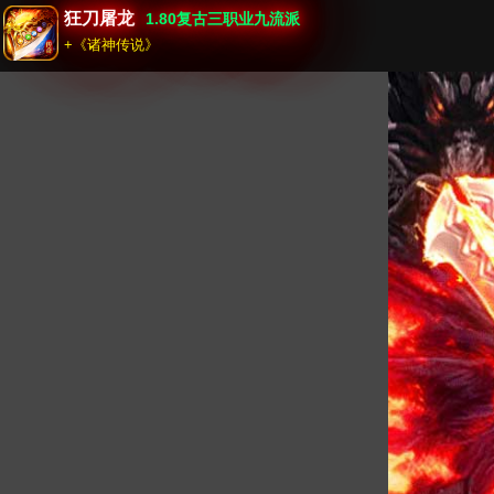
狂刀屠龙
1.80复古三职业九流派
+《诸神传说》